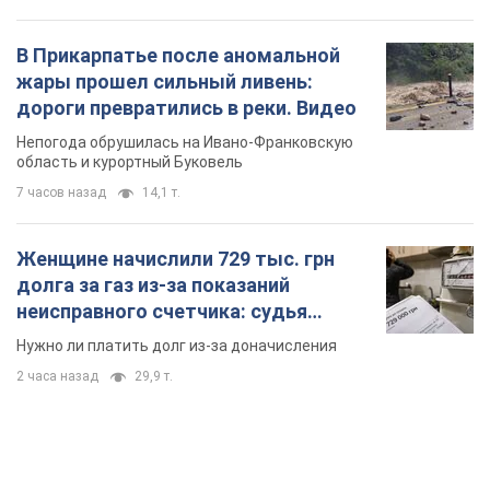
В Прикарпатье после аномальной
жары прошел сильный ливень:
дороги превратились в реки. Видео
Непогода обрушилась на Ивано-Франковскую
область и курортный Буковель
7 часов назад
14,1 т.
Женщине начислили 729 тыс. грн
долга за газ из-за показаний
неисправного счетчика: судья
вынес неожиданное решение
Нужно ли платить долг из-за доначисления
2 часа назад
29,9 т.