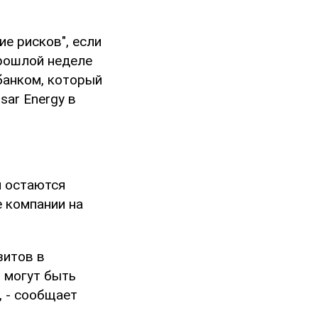
е рисков", если
прошлой неделе
банком, который
ar Energy в
и остаются
 компании на
зитов в
и могут быть
, - сообщает