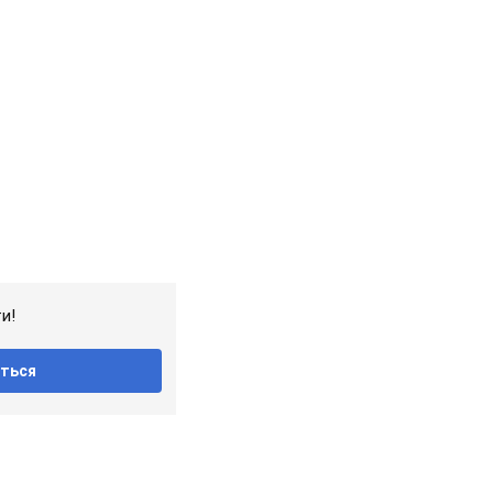
и!
ться