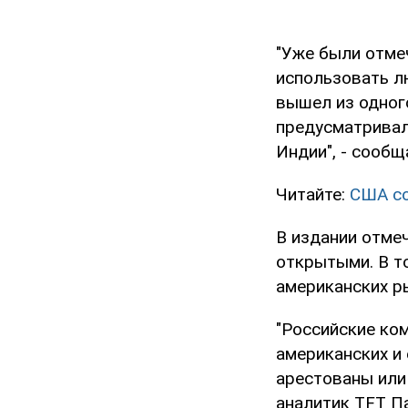
"Уже были отме
использовать л
вышел из одног
предусматривал
Индии", - сообщ
Читайте:
США со
В издании отме
открытыми. В т
американских р
"Российские ко
американских и 
арестованы или
аналитик TFT П