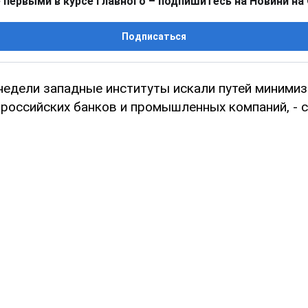
 первыми в курсе главного – подпишитесь на Новини на
Подписаться
недели западные институты искали путей минимиз
 российских банков и промышленных компаний, -