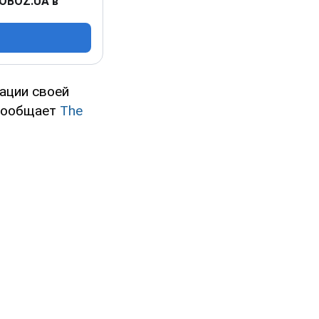
 OBOZ.UA в
ации своей
 сообщает
The