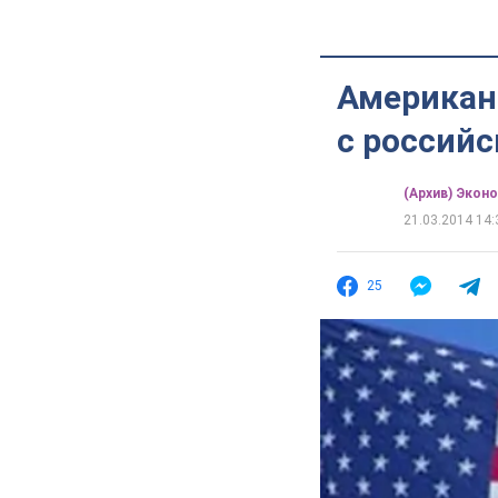
Американ
с россий
(Архив) Экон
21.03.2014 14:
25