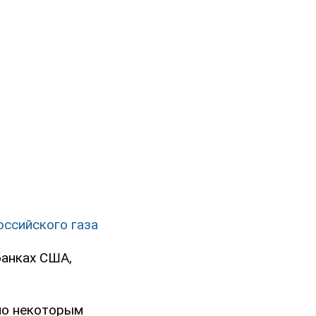
оссийского газа
банках США,
 по некоторым