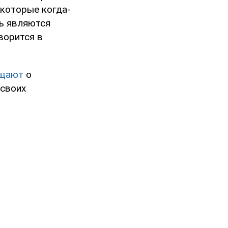
 которые когда-
рь являются
ворится в
бщают
о
 своих