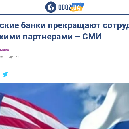
ские банки прекращают сотру
скими партнерами – СМИ
омика
35
6,0 т.