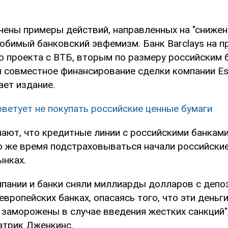
чены примеры действий, направленных на "снижени
юбимый банковский эвфемизм. Банк Barclays на 
о проекта с ВТБ, вторым по размеру российским 
 совместное финансирование сделки компании Ess
ает издание.
ветует не покупать российские ценные бумаги
чают, что кредитные линии с российскими банкам
о же время подстраховываться начали российские
ынках.
мпании и банки сняли миллиарды долларов с депо
европейских банках, опасаясь того, что эти деньг
 заморожены в случае введения жестких санкций"
атрик Дженкинс.