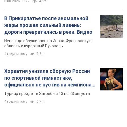
8.08.2026 00:22
4,5 т.
В Прикарпатье после аномальной
жары прошел сильный ливень:
дороги превратились в реки. Видео
Непогода обрушилась на Ивано-Франковскую
область и курортный Буковель
4 години тому
7,5 т.
Хорватия унизила сборную России
по спортивной гимнастике,
официально не пустив на чемпионат
Европы основных спортсменов
Турнир пройдет в Загребе с 13 по 23 августа
4 години тому
6,7 т.