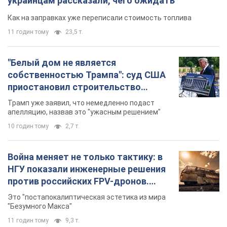
украинцам рассказали, чего ожидать
Как на заправках уже переписали стоимость топлива
11 годин тому
23,5 т.
"Белый дом не является
собственностью Трампа": суд США
приостановил строительство
бального зала стоимостью 400 млн
Трамп уже заявил, что немедленно подаст
долларов
апелляцию, назвав это "ужасным решением"
10 годин тому
2,7 т.
Война меняет не только тактику: в
НГУ показали инженерные решения
против российских FPV-дронов.
Фото
Это "постапокалиптическая эстетика из мира
"Безумного Макса"
11 годин тому
9,3 т.