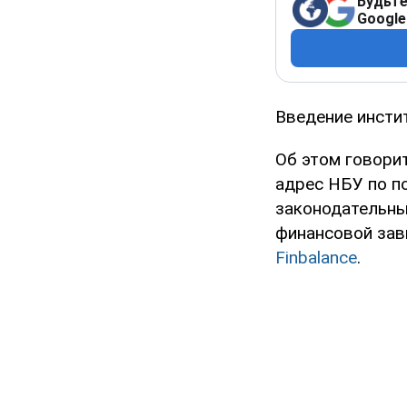
Будьте
Google
Введение инсти
Об этом говори
адрес НБУ по п
законодательны
финансовой зав
Finbalance
.