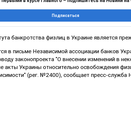
 первыми в курсе главного – подпишитесь на Новини на
Подписаться
тута банкротства физлиц в Украине является пр
тся в письме Независимой ассоциации банков Укр
оводу законопроекта "О внесении изменений в не
е акты Украины относительно освобождения физи
исимости" (рег. №2400), сообщает пресс-служба 