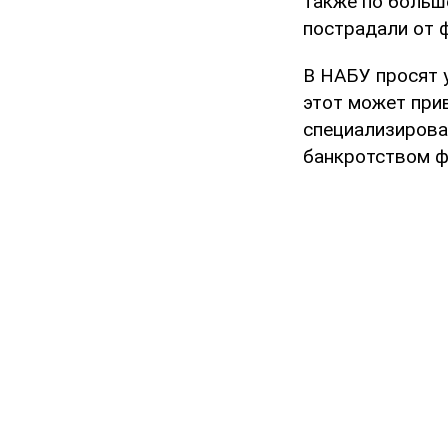
также по больш
пострадали от ф
В НАБУ просят 
этот может при
специализирова
банкротством ф