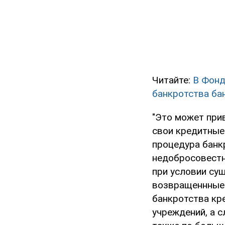
Читайте:
В Фонд
банкротства ба
"Это может при
свои кредитные
процедура банк
недобросовестн
при условии су
возвращеннные 
банкротства кр
учреждений, а 