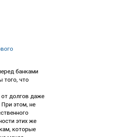
ового
перед банками
 того, что
 от долгов даже
При этом, не
сственного
ности этих же
икам, которые