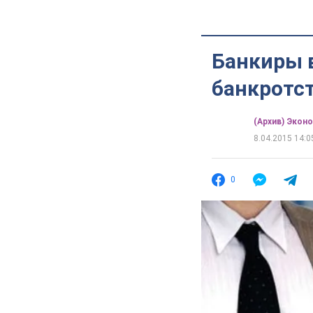
Банкиры 
банкротс
(Архив) Экон
8.04.2015 14:0
0