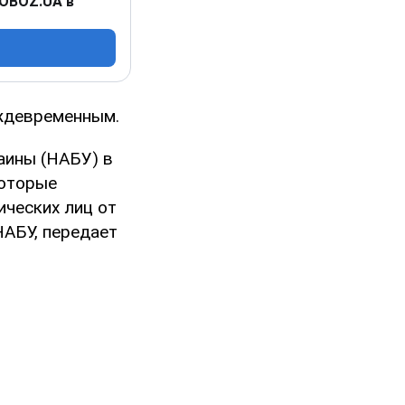
 OBOZ.UA в
еждевременным.
аины (НАБУ) в
которые
ческих лиц от
НАБУ, передает