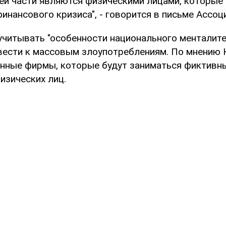
ей части являются физическими лицами, которые 
инансового кризиса", - говорится в письме Ассоц
учитывать "особенности национального менталите
вести к массовым злоупотреблениям. По мнению 
нные фирмы, которые будут заниматься фиктивн
изических лиц.