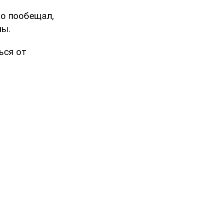
ко пообещал,
ны.
ься от