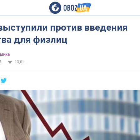
выступили против введения
тва для физлиц
омика
5
13,0 т.