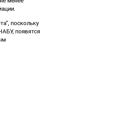
не менее
иации.
та", поскольку
НАБУ, появятся
ым