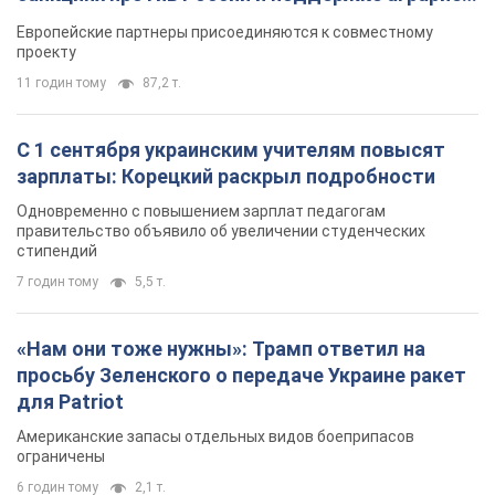
Видео
Европейские партнеры присоединяются к совместному
проекту
11 годин тому
87,2 т.
С 1 сентября украинским учителям повысят
зарплаты: Корецкий раскрыл подробности
Одновременно с повышением зарплат педагогам
правительство объявило об увеличении студенческих
стипендий
7 годин тому
5,5 т.
«Нам они тоже нужны»: Трамп ответил на
просьбу Зеленского о передаче Украине ракет
для Patriot
Американские запасы отдельных видов боеприпасов
ограничены
6 годин тому
2,1 т.