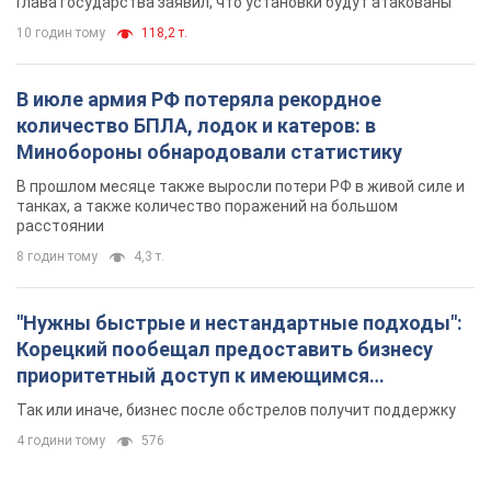
Глава государства заявил, что установки будут атакованы
10 годин тому
118,2 т.
В июле армия РФ потеряла рекордное
количество БПЛА, лодок и катеров: в
Минобороны обнародовали статистику
В прошлом месяце также выросли потери РФ в живой силе и
танках, а также количество поражений на большом
расстоянии
8 годин тому
4,3 т.
"Нужны быстрые и нестандартные подходы":
Корецкий пообещал предоставить бизнесу
приоритетный доступ к имеющимся
складским помещениям
Так или иначе, бизнес после обстрелов получит поддержку
4 години тому
576