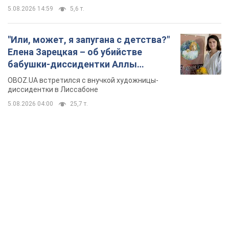
5.08.2026 14:59
5,6 т.
"Или, может, я запугана с детства?"
Елена Зарецкая – об убийстве
бабушки-диссидентки Аллы
Горской, критике сына Стуса и
OBOZ.UA встретился с внучкой художницы-
бегстве в Португалию с пятью
диссидентки в Лиссабоне
детьми
5.08.2026 04:00
25,7 т.