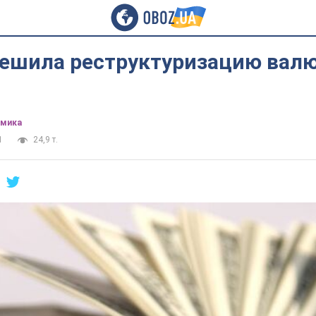
решила реструктуризацию вал
омика
1
24,9 т.