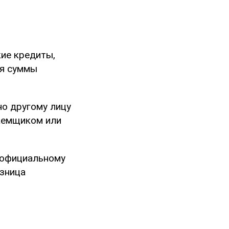
кие кредиты,
ия суммы
но другому лицу
заемщиком или
 официальному
азница