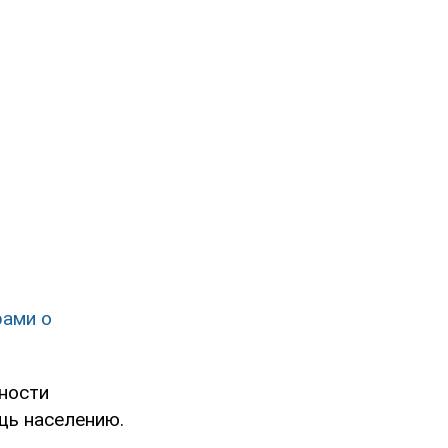
рами о
ности
щь населению.