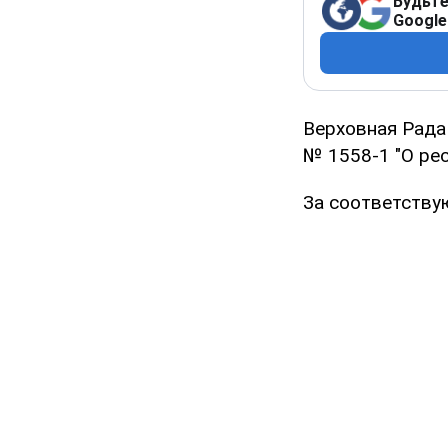
Будьте
Google
Верховная Рада
№ 1558-1 "О ре
За соответству