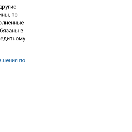
другие
ины, по
олненные
обязаны в
редитному
ашения по