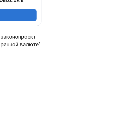
 OBOZ.UA в
 законопроект
ранной валюте".