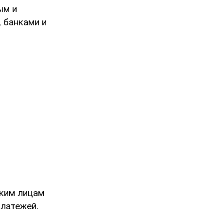
ым и
 банками и
ким лицам
платежей.