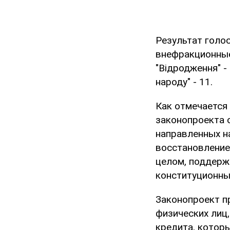
Результат голос
внефракционные 
"Відродження" - 
народу" - 11.
Как отмечается 
законопроекта 
направленных н
восстановление
целом, поддерж
конституционны
Законопроект п
физических лиц
кредита, котор