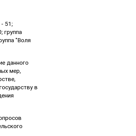
- 51;
; группа
группа "Воля
ие данного
ых мер,
рстве,
государству в
дения
опросов
ельского
.