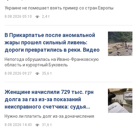
Украине не помешает взять пример со стран Европы
8.08.2026 05:10
2,4 т.
В Прикарпатье после аномальной
жары прошел сильный ливень:
дороги превратились в реки. Видео
Непогода обрушилась на Ивано-Франковскую
область и курортный Буковель
8.08.2026 09:27
35,6 т.
Женщине начислили 729 тыс. грн
долга за газ из-за показаний
неисправного счетчика: судья
вынес неожиданное решение
Нужно ли платить долг из-за доначисления
8.08.2026 14:43
31,6 т.