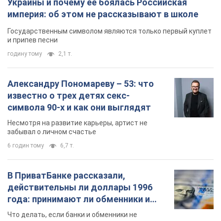
Украины и почему ее боялась Российская
империя: об этом не рассказывают в школе
Государственным символом являются только первый куплет
и припев песни
годину тому
2,1 т.
Александру Пономареву – 53: что
известно о трех детях секс-
символа 90-х и как они выглядят
Несмотря на развитие карьеры, артист не
забывал о личном счастье
6 годин тому
6,7 т.
В ПриватБанке рассказали,
действительны ли доллары 1996
года: принимают ли обменники и
банки такие купюры
Что делать, если банки и обменники не