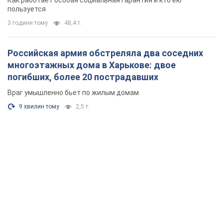
Как работает особая социальная гарантия и кто ею
пользуется
3 години тому
48,4 т.
Российская армия обстреляла два соседних
многоэтажных дома в Харькове: двое
погибших, более 20 пострадавших
Враг умышленно бьет по жилым домам
9 хвилин тому
2,5 т.