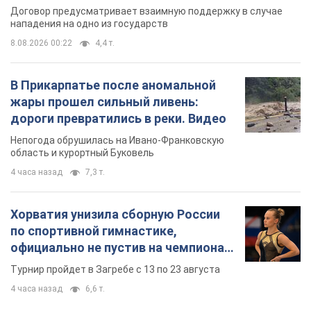
Договор предусматривает взаимную поддержку в случае
нападения на одно из государств
8.08.2026 00:22
4,4 т.
В Прикарпатье после аномальной
жары прошел сильный ливень:
дороги превратились в реки. Видео
Непогода обрушилась на Ивано-Франковскую
область и курортный Буковель
4 часа назад
7,3 т.
Хорватия унизила сборную России
по спортивной гимнастике,
официально не пустив на чемпионат
Европы основных спортсменов
Турнир пройдет в Загребе с 13 по 23 августа
4 часа назад
6,6 т.