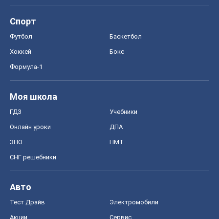
ГДЗ
Учебники
Онлайн уроки
ДПА
ЗНО
НМТ
СНГ решебники
Авто
Тест Драйв
Электромобили
Акции
Сервис
Food Oboz
Рецепты
Напитки
Диеты
Экономика