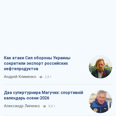
Как атаки Сил обороны Украины
сократили экспорт российских
нефтепродуктов
Андрей Клименко
2,8 т.
Два супертурнира Магучих: спортивній
календарь осени-2026
Александр Липенко
8,0 т.
Ракетный щит и меч Украины: ставка
на производство собственных ракет
Кирилл Татаринов
3,5 т.
Посмертная "презумпция виновности":
кто разрешил ТЦК судить погибших
защитников