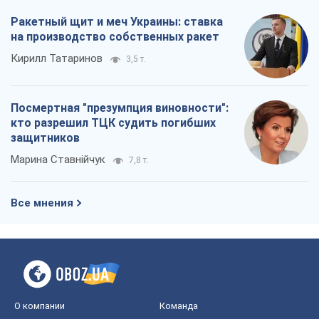
Марина Ставнійчук
7,8 т.
Все мнения
О компании
Команда
Правовая информация
Политика
конфиденциальности
Реклама на сайте
Документы
Редакционная политика
Журналисты OBOZ.UA на месте
событий
OBOZ.UA
Политика