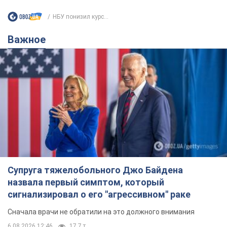
Супруга тяжелобольного Джо Байдена
назвала первый симптом, который
сигнализировал о его "агрессивном" раке
Сначала врачи не обратили на это должного внимания
6.08.2026 12:46
17,7 т.
Отпуск Леси Никитюк в Карпатах
обернулся скандалом: почему
ведущую несправедливо захейтили
Знаменитость вышла на прямую
коммуникацию в сети и расставила все точки
над "i"