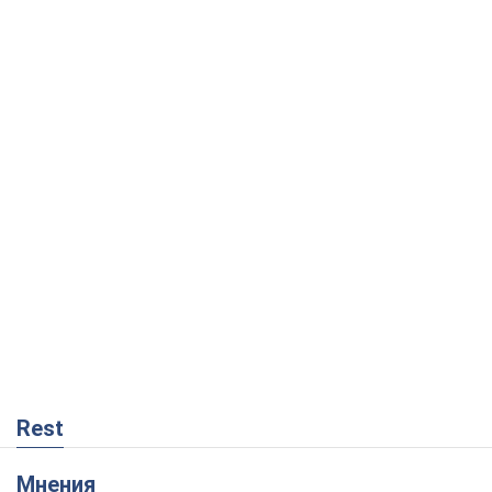
Rest
Мнения
Кремль переносит войну в тыл Европы:
под угрозой критическая логистика
Виктор Ягун
11,0 т.
На чьей стороне истории выступает
Дональд Трамп?