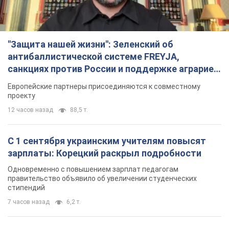
12 часов назад
88,5 т.
С 1 сентября украинским учителям повысят
зарплаты: Корецкий раскрыл подробности
Одновременно с повышением зарплат педагогам
правительство объявило об увеличении студенческих
стипендий
7 часов назад
6,2 т.
«Нам они тоже нужны»: Трамп ответил на
просьбу Зеленского о передаче Украине ракет
для Patriot
Американские запасы отдельных видов боеприпасов
ограничены
7 часов назад
2,3 т.