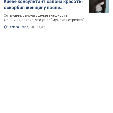
Киеве консультант салона красоты
оскорбил женщину после
химиотерапии, разгорелся скандал.
Сотрудник салона оценил внешность
Фото
женщины, заявив, что у нее "мужская стрижка"
4 часа назад
14,3 т.