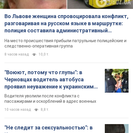
Во Львове женщина спровоцировала конфликт,
разговаривая на русском языке в маршрутке:
полиция составила административный
протокол. Видео
На место происшествия прибыли патрульные полицейские и
следственно-оперативная группа
8 часов назад
10,0 т.
"Воюют, потому что глупы": в
Черновцах водитель автобуса
проявил неуважение к украинским
военным и поплатился за это.
Водителя уволили после конфликта с
Видео
пассажирами и оскорблений в адрес военных
10 часов назад
8,8 т.
"Не следит за сексуальностью": в