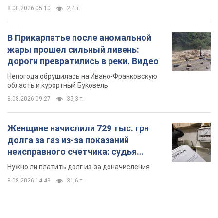
8.08.2026 05:10
2,4 т.
В Прикарпатье после аномальной
жары прошел сильный ливень:
дороги превратились в реки. Видео
Непогода обрушилась на Ивано-Франковскую
область и курортный Буковель
8.08.2026 09:27
35,3 т.
Женщине начислили 729 тыс. грн
долга за газ из-за показаний
неисправного счетчика: судья
вынес неожиданное решение
Нужно ли платить долг из-за доначисления
8.08.2026 14:43
31,6 т.