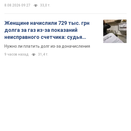
8.08.2026 09:27
33,0 т.
Женщине начислили 729 тыс. грн
долга за газ из-за показаний
неисправного счетчика: судья
вынес неожиданное решение
Нужно ли платить долг из-за доначисления
9 часов назад
31,4 т.