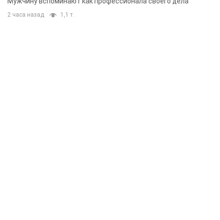
Мужчину вспоминают как профессионала своего дела
2 часа назад
1,1 т.