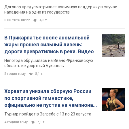
Договор предусматривает взаимную поддержку в случае
нападения на одно из государств
8.08.2026 00:22
4,5 т.
В Прикарпатье после аномальной
жары прошел сильный ливень:
дороги превратились в реки. Видео
Непогода обрушилась на Ивано-Франковскую
область и курортный Буковель
5 годин тому
8,1 т.
Хорватия унизила сборную России
по спортивной гимнастике,
официально не пустив на чемпионат
Европы основных спортсменов
Турнир пройдет в Загребе с 13 по 23 августа
4 години тому
7,1 т.