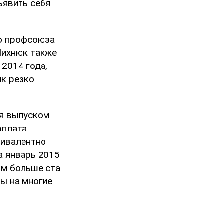
ъявить себя
го профсоюза
Михнюк также
 2014 года,
ик резко
ся выпуском
рплата
вивалентно
а январь 2015
им больше ста
ны на многие