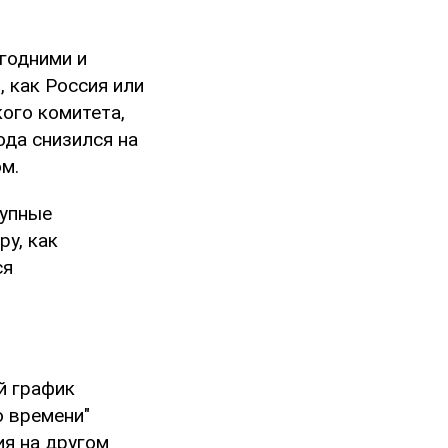
годними и
 как Россия или
кого комитета,
да снизился на
м.
рупные
у, как
ся
й график
о времени"
ия на другом