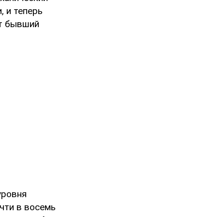
, и теперь
ет бывший
уровня
чти в восемь