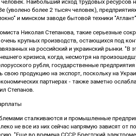
ч человек. Наибольший исход трудовых ресурсов 
 (уволено более 2 тысяч человек), предприятиях
кно" и минском заводе бытовой техники "Атлант"
омиста Николая Степанова, такие серьезные сок
 очень крупных производств, остающихся под ко
авязанных на российский и украинский рынки. "В э
нешнего кризиса, когда, несмотря на произошед
лорусского рубля, государственные предприятия 
 свою продукцию на экспорт, поскольку на Украин
экономических партнерах - также заметно ослабл
нил Степанов.
зарплаты
блемами сталкиваются и промышленные предприя
алеко не все из них сейчас напрямую зависят от п
ссию. "Еще во времена СССР Брестский электром