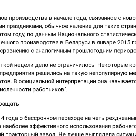
ов производства в начале года, связанное с ново
и праздниками, обычное явление для таких стран,
этом году, по данным Национального статистичес
нного производства в Беларуси в январе 2015 го
о сравнению с аналогичным прошлогодним периодо
ткой недели дело не ограничилось. Некоторые к
редприятия решились на такую непопулярную мер
тов. В официальной интерпретации она называет
исленности работников".
кращать
14 года о бессрочном переходе на четырехдневны
ю наиболее эффективного использования рабочег
й тракторный завод. Не лучше выглядела ситуац