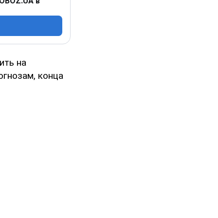
 OBOZ.UA в
ить на
огнозам, конца