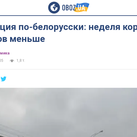
ия по-белорусски: неделя кор
ов меньше
омика
05
1,8 т.