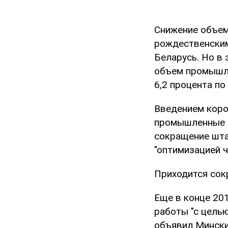
Снижение объем
рождественским
Беларусь. Но в 
объем промышле
6,2 процента п
Введением коро
промышленные п
сокращение шта
"оптимизацией ч
Приходится со
Еще в конце 20
работы "с цель
объявил Мински