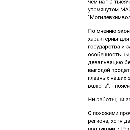
чем на 10 тыся
упомянутом МАЗе
"Могилевхимволо
По мнению экон
характерны для
государства и з
особенность ны
девальвацию бе
выгодой продать
главных наших 
валюта", - пояс
Ни работы, ни 
С похожими про
региона, хотя д
продукции в Ро