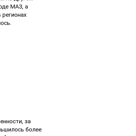
оде МАЗ, а
 регионах
ось.
нности, за
ньшилось более