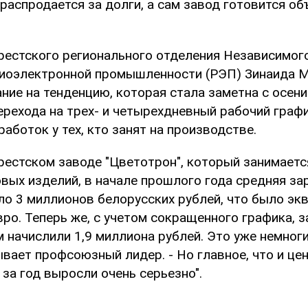
распродается за долги, а сам завод готовится об
рестского регионального отделения Независимо
иоэлектронной промышленности (РЭП) Зинаида 
ие на тенденцию, которая стала заметна с осени
ерехода на трех- и четырехдневный рабочий граф
аботок у тех, кто занят на производстве.
брестском заводе "Цветотрон", который занимает
вых изделий, в начале прошлого года средняя за
ло 3 миллионов белорусских рублей, что было эк
ро. Теперь же, с учетом сокращенного графика, з
м начислили 1,9 миллиона рублей. Это уже немног
ывает профсоюзный лидер. - Но главное, что и це
 за год выросли очень серьезно".