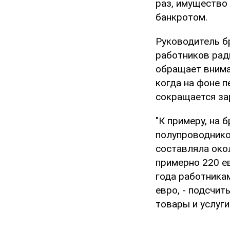
раз, имущество 
банкротом.
Руководитель б
работников рад
обращает вниман
когда на фоне п
сокращается зар
"К примеру, на 
полупроводнико
составляла око
примерно 220 ев
года работника
евро, - подсчит
товары и услуги