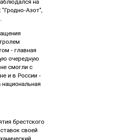
наблюдался на
 "Гродно-Азот",
.
ращения
нтролем
том - главная
шую очередную
не смогли с
е и в России -
а национальная
тия брестского
оставок своей
еханический