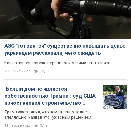
АЗС "готовятся" существенно повышать цены:
украинцам рассказали, чего ожидать
Как на заправках уже переписали стоимость топлива
7.08.2026 22:56
23,7 т.
"Белый дом не является
собственностью Трампа": суд США
приостановил строительство
бального зала стоимостью 400 млн
Трамп уже заявил, что немедленно подаст
долларов
апелляцию, назвав это "ужасным решением"
11 часов назад
3,1 т.