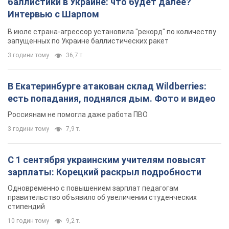
баллистики в Украине: что будет далее?
Интервью с Шарпом
В июле страна-агрессор установила "рекорд" по количеству
запущенных по Украине баллистических ракет
3 години тому
36,7 т.
В Екатеринбурге атакован склад Wildberries:
есть попадания, поднялся дым. Фото и видео
Россиянам не помогла даже работа ПВО
3 години тому
7,9 т.
С 1 сентября украинским учителям повысят
зарплаты: Корецкий раскрыл подробности
Одновременно с повышением зарплат педагогам
правительство объявило об увеличении студенческих
стипендий
10 годин тому
9,2 т.