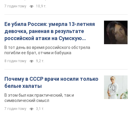
7 годин тому
10,9 т.
Ее убила Россия: умерла 13-летняя
девочка, раненая в результате
российской атаки на Сумскую
область. Фото
В тот день во время российского обстрела
погибли ее брат, отчим и бабушка
8 годин тому
9,2 т.
Почему в СССР врачи носили только
белые халаты
В этом был как практический, так и
символический смысл
7 годин тому
3,1 т.