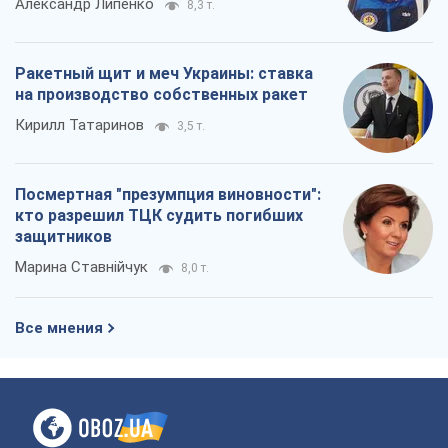
Александр Липенко
8,3 т.
Ракетный щит и меч Украины: ставка
на производство собственных ракет
Кирилл Татаринов
3,5 т.
Посмертная "презумпция виновности":
кто разрешил ТЦК судить погибших
защитников
Марина Ставнійчук
8,0 т.
Все мнения