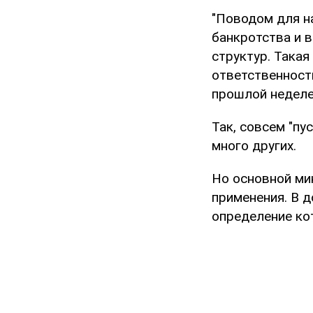
"Поводом для н
банкротства и 
структур. Така
ответственност
прошлой неделе"
Так, совсем "пу
много других.
Но основной мин
применения. В 
определение ко