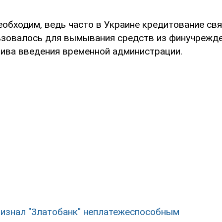
еобходим, ведь часто в Украине кредитование св
ьзовалось для вымывания средств из финучрежд
тива введения временной администрации.
изнал "Златобанк" неплатежеспособным