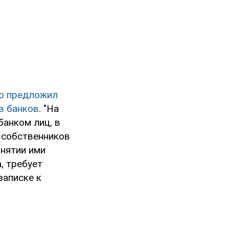
о предложил
в банков
. "На
банком лиц, в
 собственников
инятии ими
, требует
записке к