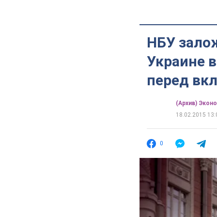
НБУ зало
Украине 
перед вк
(Архив) Экон
18.02.2015 13:
0