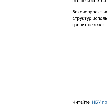
это не коснется.
Законопроект н
структур испол
грозит перспек
Читайте:
НБУ пр