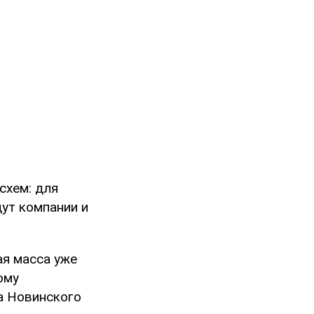
схем: для
ут компании и
ая масса уже
ому
а Новинского