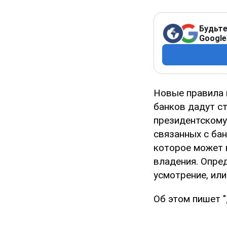
Будьте
Google
Новые правила 
банков дадут ст
президентскому
связанных с ба
которое может 
владения. Опре
усмотрение, ил
Об этом пишет "