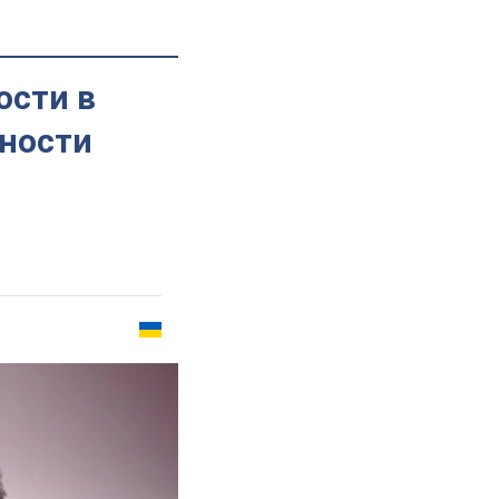
ости в
нности