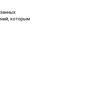
язанных
ений, которым