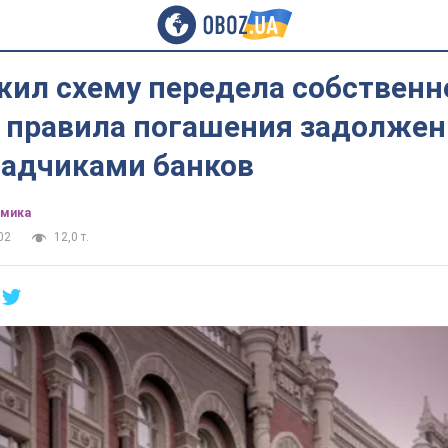
жил схему передела собственн
в правила погашения задолже
ладчиками банков
омика
02
12,0 т.