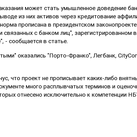
аказания может стать умышленное доведение ба
выводе из них активов через кредитование аффи
я норма прописана в президентском законопроект
и связанных с банком лиц", зарегистрированном в
, - сообщается в статье.
стыми" оказались "Порто-Франко", Легбанк, CityC
ус, что проект не прописывает каких-либо внятн
документе много расплывчатых терминов и оценоч
торых отнесено исключительно к компетенции НБ