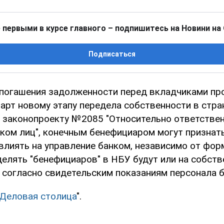
 первыми в курсе главного – подпишитесь на Новини на
Подписаться
погашения задолженности перед вкладчиками п
арт новому этапу передела собственности в стра
 законопроекту №2085 "Относительно ответстве
нком лиц", конечным бенефициаром могут признат
влиять на управление банком, независимо от фор
делять "бенефициаров" в НБУ будут или на собств
и согласно свидетельским показаниям персонала б
Деловая столица
".