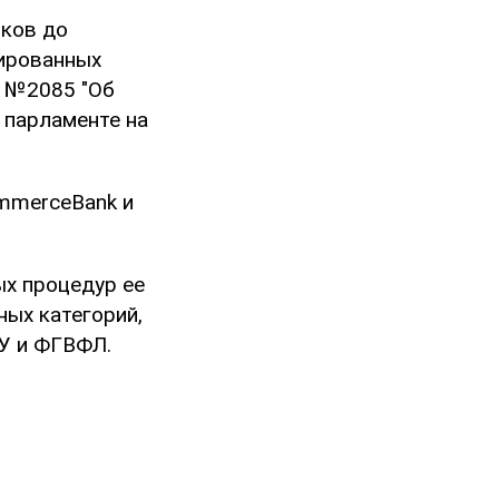
нков до
лированных
е №2085 "Об
 парламенте на
ommerceBank и
ых процедур ее
ных категорий,
У и ФГВФЛ.