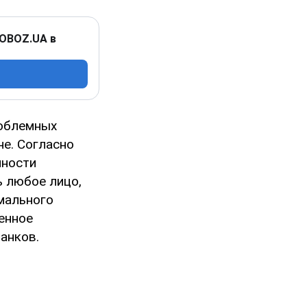
 OBOZ.UA в
роблемных
не. Согласно
нности
ь любое лицо,
мального
енное
анков.