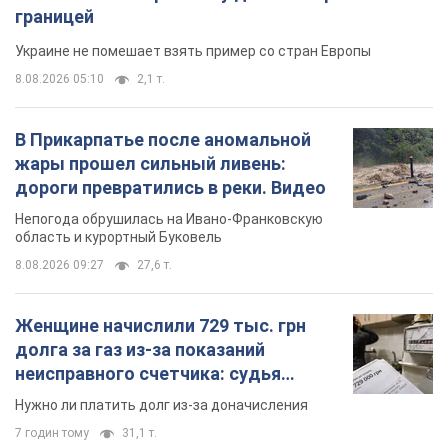
границей
Украине не помешает взять пример со стран Европы
8.08.2026 05:10
2,1 т.
В Прикарпатье после аномальной
жары прошел сильный ливень:
дороги превратились в реки. Видео
Непогода обрушилась на Ивано-Франковскую
область и курортный Буковель
8.08.2026 09:27
27,6 т.
Женщине начислили 729 тыс. грн
долга за газ из-за показаний
неисправного счетчика: судья
вынес неожиданное решение
Нужно ли платить долг из-за доначисления
7 годин тому
31,1 т.