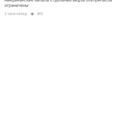
Американские запасы отдельных видов боеприпасов
ограничены
2 часа назад
405