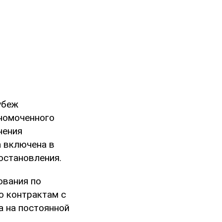
убеж
лномоченного
нения
а включена в
остановления.
ования по
о контрактам с
а на постоянной