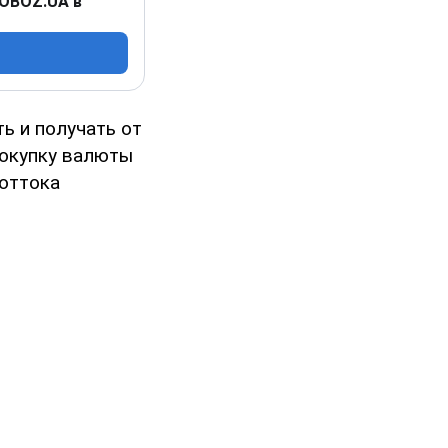
 OBOZ.UA в
ь и получать от
покупку валюты
оттока