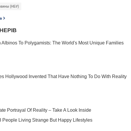
аины (НБУ)
а