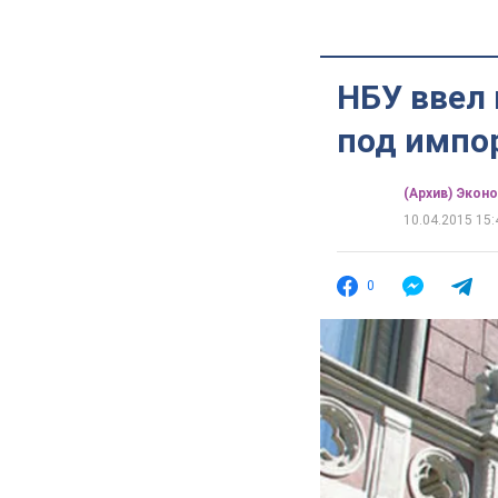
НБУ ввел
под импо
(Архив) Экон
10.04.2015 15:
0