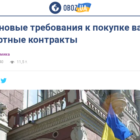
 новые требования к покупке 
ртные контракты
омика
40
11,5 т.