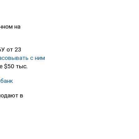
нном на
У от 23
асовывать с ним
 $50 тыс.
 банк
подают в