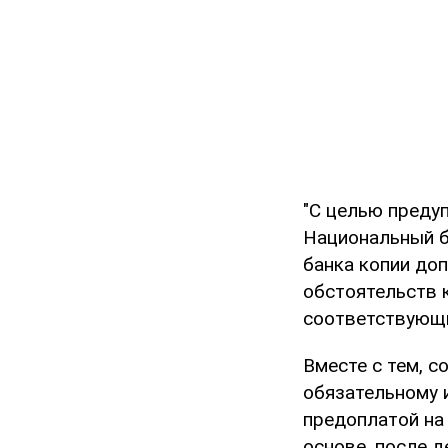
"С целью преду
Национальный б
банка копии до
обстоятельств 
соответствующи
Вместе с тем, 
обязательному 
предоплатой на
основе, после д