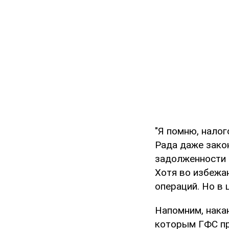
"Я помню, налог
Рада даже зако
задолженности 
Хотя во избежа
операций. Но в 
Напомним, нака
которым ГФС пр