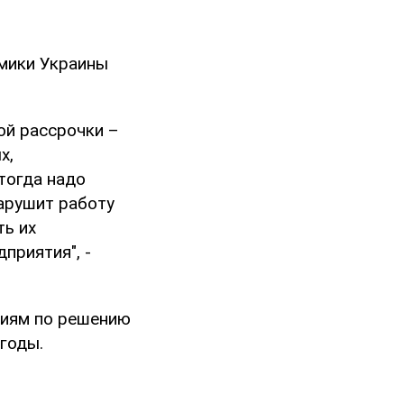
омики Украины
ой рассрочки –
х,
тогда надо
арушит работу
ть их
приятия", -
тиям по решению
годы.