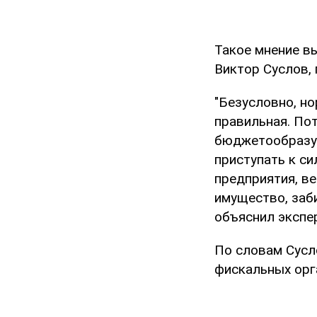
Такое мнение в
Виктор Суслов, 
"Безусловно, н
правильная. Пот
бюджетообразую
приступать к с
предприятия, в
имущество, заби
объяснил экспер
По словам Сусл
фискальных орг