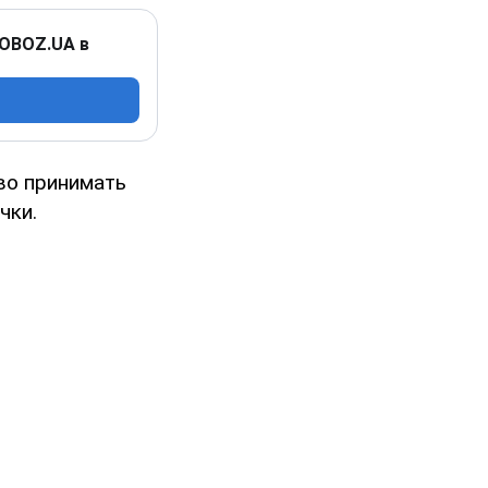
 OBOZ.UA в
во принимать
чки.