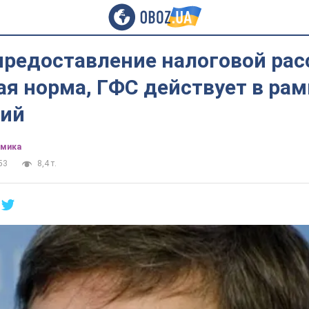
предоставление налоговой рас
я норма, ГФС действует в рам
ий
омика
53
8,4 т.