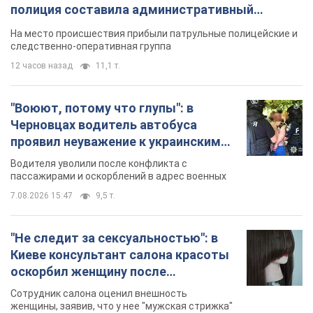
полиция составила административный
протокол. Видео
На место происшествия прибыли патрульные полицейские и
следственно-оперативная группа
12 часов назад
11,1 т.
"Воюют, потому что глупы": в
Черновцах водитель автобуса
проявил неуважение к украинским
военным и поплатился за это.
Водителя уволили после конфликта с
Видео
пассажирами и оскорблений в адрес военных
7.08.2026 15:47
9,5 т.
"Не следит за сексуальностью": в
Киеве консультант салона красоты
оскорбил женщину после
химиотерапии, разгорелся скандал.
Сотрудник салона оценил внешность
Фото
женщины, заявив, что у нее "мужская стрижка"