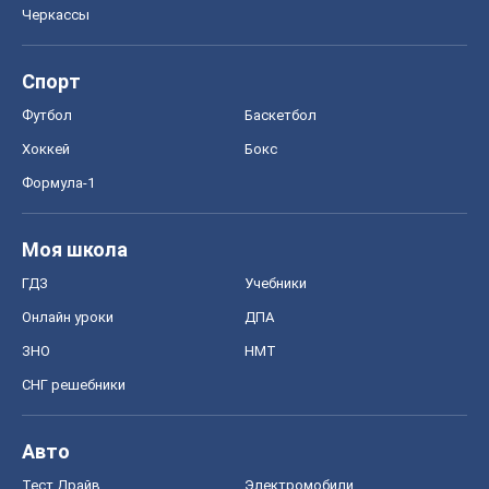
Черкассы
Спорт
Футбол
Баскетбол
Хоккей
Бокс
Формула-1
Моя школа
ГДЗ
Учебники
Онлайн уроки
ДПА
ЗНО
НМТ
СНГ решебники
Авто
Тест Драйв
Электромобили