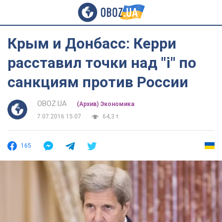
Крым и Донбасс: Керри
расставил точки над "і" по
санкциям против России
OBOZ.UA
(Архив) Экономика
7.07.2016 15:07
64,3 т.
165