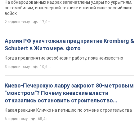
На обнародованных кадрах запечатлены удары по укрытиям,
автомобилям, инженерной технике и живой силе российских
войск
2 години тому
17,0 т.
Армия РФ уничтожила предприятие Kromberg &
Schubert в Житомире. Фото
Когда предприятие возобновит работу, пока неизвестно
3 години тому
10,6 т.
Киево-Печерскую лавру закроют 80-метровым
"монстром"? Почему киевские власти
отказались остановить строительство
небоскреба "московского верующего"
Какая реакция Кличко на петицию по отмене строительства
6 годин тому
65,4 т.