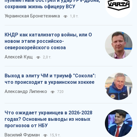
пулеметный обстрел и удар FPV-дрона,
сохранив жизнь офицеру ВСУ
Украинская Бронетехника
1,8 т.
КНДР как катализатор войны, или О
новом этапе российско-
северокорейского союза
Алексей Кущ
2,0 т.
Выход в элиту ЧМ и триумф "Сокола":
что происходит в украинском хоккее
Александр Липенко
720
Что ожидает украинцев в 2026-2028
годах? Основные выводы из новых
прогнозов от НБУ
Василий Фурман
15,9 т.