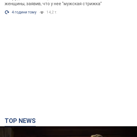
Фото
женщины, заявив, что у нее "мужская стрижка"
4 години тому
14,2 т.
TOP NEWS