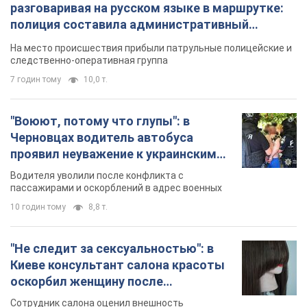
разговаривая на русском языке в маршрутке:
полиция составила административный
протокол. Видео
На место происшествия прибыли патрульные полицейские и
следственно-оперативная группа
7 годин тому
10,0 т.
"Воюют, потому что глупы": в
Черновцах водитель автобуса
проявил неуважение к украинским
военным и поплатился за это.
Водителя уволили после конфликта с
Видео
пассажирами и оскорблений в адрес военных
10 годин тому
8,8 т.
"Не следит за сексуальностью": в
Киеве консультант салона красоты
оскорбил женщину после
химиотерапии, разгорелся скандал.
Сотрудник салона оценил внешность