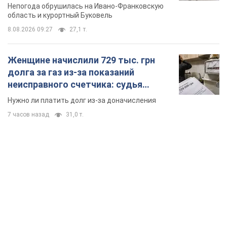
Непогода обрушилась на Ивано-Франковскую
область и курортный Буковель
8.08.2026 09:27
27,1 т.
Женщине начислили 729 тыс. грн
долга за газ из-за показаний
неисправного счетчика: судья
вынес неожиданное решение
Нужно ли платить долг из-за доначисления
7 часов назад
31,0 т.