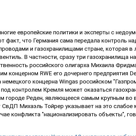
многие европейские политики и эксперты с недоу
от факт, что Германия сама передала контроль н
проводами и газохранилищами стране, которая в
ентиль. В частности, сразу три газохранилища н
ственность российского олигарха Михаила Фридм
им концерном RWE его дочернего предприятия De
а немецкого концерна Wingas российском "Газпром
о под контролем Кремля может оказаться газохра
м городе Реден, являющееся самым крупным во 
т СвДП Михаэль Тойрер указывает на это слабое 
учае конфликта "национализировать объекты", гов