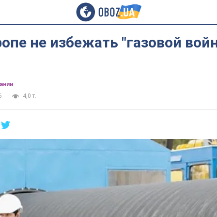
ропе не избежать "газовой вой
ании
6
4,0 т.