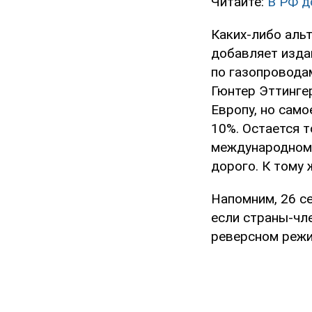
Читайте:
В РФ д
Каких-либо альт
добавляет издан
по газопровода
Гюнтер Эттинге
Европу, но само
10%. Остается т
международном 
дорого. К тому
Напомним, 26 с
если страны-чле
реверсном реж