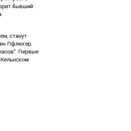
ворит бывший
а
ем, станут
рен Пфлюгер.
пасов". Первые
в Кельнском