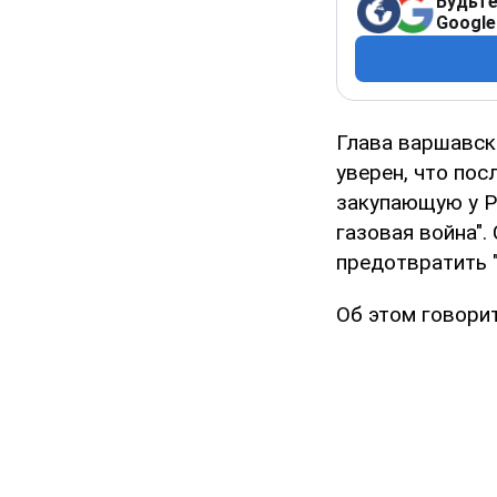
Будьте
Google
Глава варшавск
уверен, что пос
закупающую у Ро
газовая война".
предотвратить "
Об этом говори