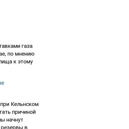
тавками газа
ае, по мнению
лища к этому
ые
 при Кельнском
тать причиной
ны начнут
 резервы в