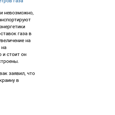
етров газа
ти невозможно,
ранспортируют
энергетики
ставок газа в
увеличение на
 на
 и стоит он
строены.
ак заявил, что
краину в