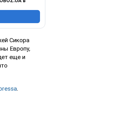
 OBOZ.UA в
жей Сикора
йны Европу,
дет еще и
что
pressa
.