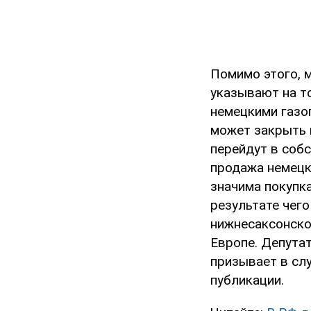
Помимо этого, 
указывают на т
немецкими газо
может закрыть в
перейдут в соб
продажа немецк
значима покупк
результате чег
нижнесаксонско
Европе. Депута
призывает в сл
публикации.