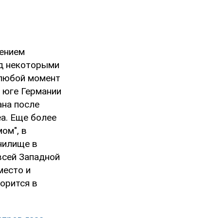
мением
ад некоторыми
 любой момент
а юге Германии
ана после
a. Еще более
ом", в
нилище в
всей Западной
место и
орится в