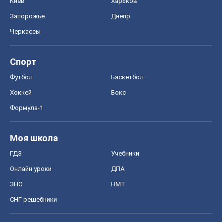
Формула-1
Моя школа
ГДЗ
Учебники
Онлайн уроки
ДПА
ЗНО
НМТ
СНГ решебники
Авто
Тест Драйв
Электромобили
Акции
Сервис
Food Oboz
Рецепты
Напитки