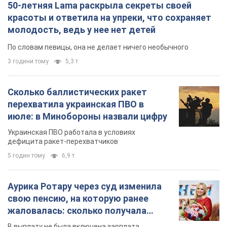
перехватила украинская ПВО в
июле: в Минобороны назвали цифру
Украинская ПВО работала в условиях
дефицита ракет-перехватчиков
5 годин тому
6,9 т.
Аурика Ротару через суд изменила
свою пенсию, на которую ранее
жаловалась: сколько получала
певица
В выплату не была включена зарплата
артистки за время работы в Черновицкой
филармонии
за 8 годин