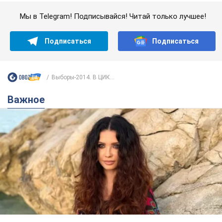
Важное
50-летняя Lama раскрыла секреты своей
красоты и ответила на упреки, что сохраняет
молодость, ведь у нее нет детей
По словам певицы, она не делает ничего необычного
3 години тому
5,3 т.
Сколько баллистических ракет