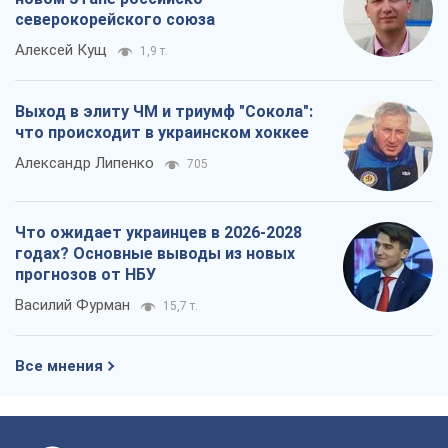
Что ожидает украинцев в 2026-2028
годах? Основные выводы из новых
прогнозов от НБУ
Василий Фурман
15,7 т.
Все мнения
О компании
Команда
Правовая информация
Политика
конфиденциальности
Реклама на сайте
Документы
Редакционная политика
Журналисты OBOZ.UA на месте