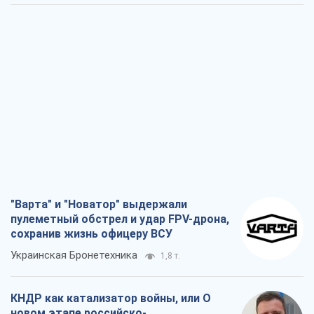
"Варта" и "Новатор" выдержали
пулеметный обстрел и удар FPV-дрона,
сохранив жизнь офицеру ВСУ
Украинская Бронетехника
1,8 т.
КНДР как катализатор войны, или О
новом этапе российско-
северокорейского союза
Алексей Кущ
1,9 т.
Выход в элиту ЧМ и триумф "Сокола":
что происходит в украинском хоккее
Александр Липенко
705