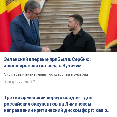
Зеленский впервые прибыл в Сербию:
запланирована встреча с Вучичем
Это первый визит главы государства в Белград
годину тому
6,7 т.
Третий армейский корпус создает для
российских оккупантов на Лиманском
направлении критический дискомфорт: как это
удалось
Сейчас это перерастает в кризис для всей группировки
4 години тому
49,1 т.
В оккупированной Ялте прогремели мощные
взрывы: поднимается черный дым. Фото и
видео
Город, вероятно, подвергся атаке дронов