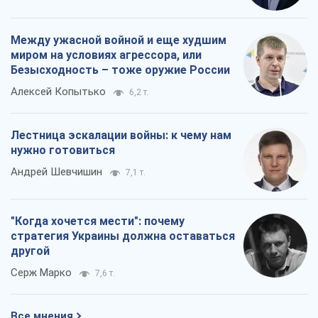
Между ужасной войной и еще худшим
миром на условиях агрессора, или
Безысходность – тоже оружие России
Алексей Копытько
6,2 т.
Лестница эскалации войны: к чему нам
нужно готовиться
Андрей Шевчишин
7,1 т.
"Когда хочется мести": почему
стратегия Украины должна оставаться
другой
Серж Марко
7,6 т.
Все мнения