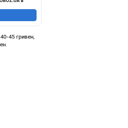
 OBOZ.UA в
40-45 гривен,
ен.