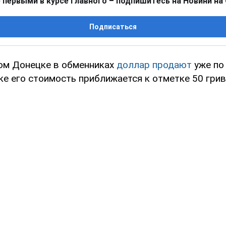
 первыми в курсе главного – подпишитесь на Новини на
Подписаться
ом Донецке в обменниках
доллар продают
уже по 
ке его стоимость приближается к отметке 50 грив