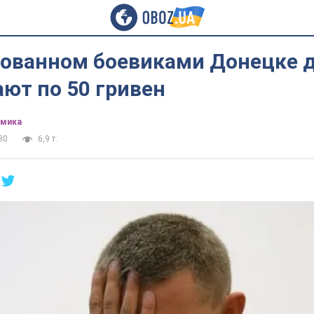
рованном боевиками Донецке 
ют по 50 гривен
омика
30
6,9 т.