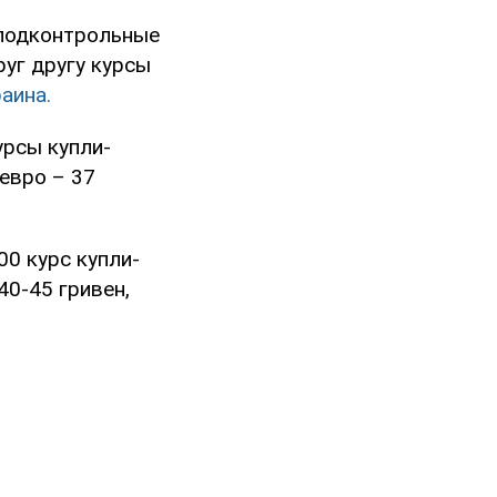
 подконтрольные
уг другу курсы
аина.
урсы купли-
евро – 37
00 курс купли-
0-45 гривен,