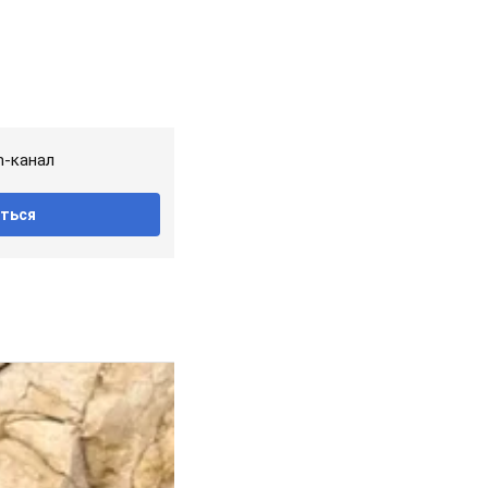
m-канал
ться