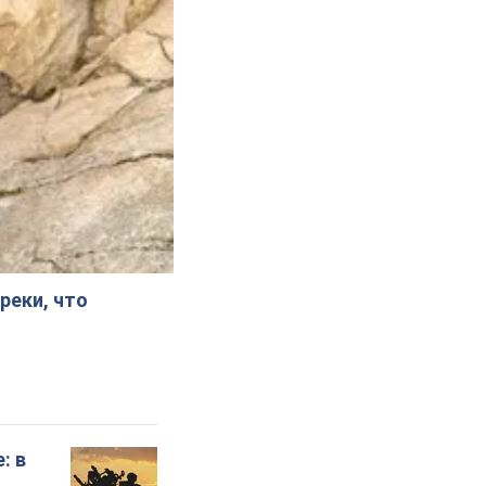
реки, что
: в