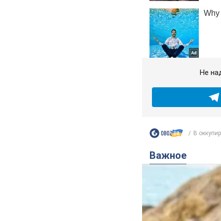
Не на
В оккупи
Важное