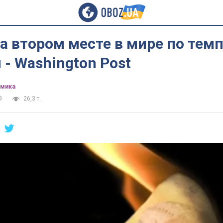
а втором месте в мире по тем
- Washington Post
омика
9
26,3 т.