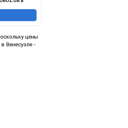
 OBOZ.UA в
поскольку цены
 в Венесуэле -