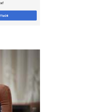
и!
ться