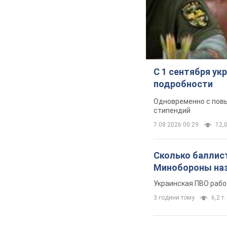
С 1 сентября у
подробности
Одновременно с повы
стипендий
7.08.2026 00:29
12,0
Сколько баллист
Минобороны наз
Украинская ПВО рабо
3 години тому
6,2 т.