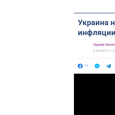
Украина н
инфляции 
(Архив) Экон
6.04.2015 11:2
71