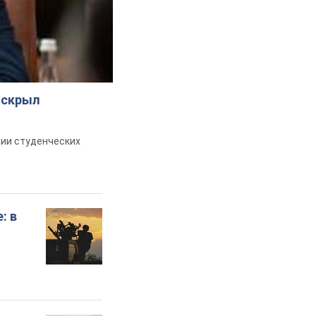
аскрыл
ии студенческих
: в