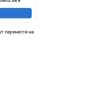
 OBOZ.UA в
т перенести на