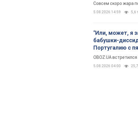
Совсем скоро жара п
5.08.2026 14:59
5,6 
"Или, может, я 
бабушки-диссиде
Португалию с п
OBOZ.UA встретился 
5.08.2026 04:00
25,7