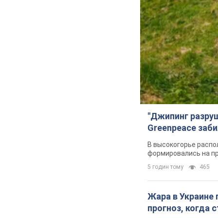
"Джипинг разру
Greenpeace заби
В высокогорье распо
формировались на п
5 годин тому
465
Жара в Украине 
прогноз, когда