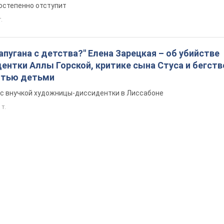
остепенно отступит
т.
запугана с детства?" Елена Зарецкая – об убийстве
нтки Аллы Горской, критике сына Стуса и бегств
ятью детьми
с внучкой художницы-диссидентки в Лиссабоне
 т.