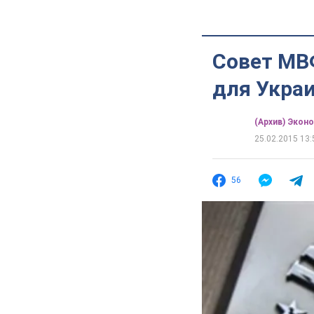
Совет МВ
для Украи
(Архив) Экон
25.02.2015 13:
56