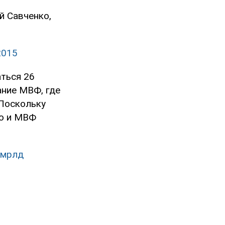
й Савченко,
2015
ться 26
ание МВФ, где
 Поскольку
но и МВФ
 мрлд