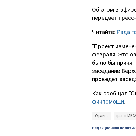
Об этом в эфире
передает пресс
Читайте:
Рада г
"Проект измене
февраля. Это оз
было бы принят
заседание Верх
проведет заседа
Как сообщал "О
финпомощи
.
Украина
транш МВФ
Редакционная политик