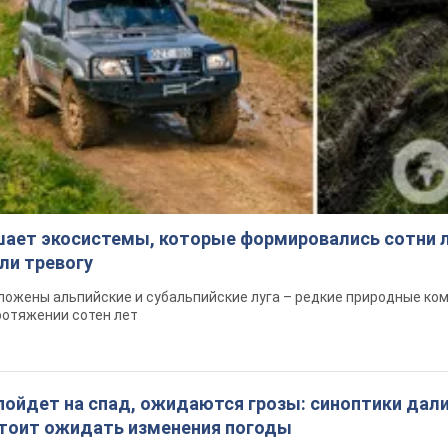
шает экосистемы, которые формировались сотни л
ли тревогу
ложены альпийские и субальпийские луга – редкие природные ко
ротяжении сотен лет
пойдет на спад, ожидаются грозы: синоптики дал
 стоит ожидать изменения погоды