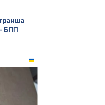
 транша
- БПП