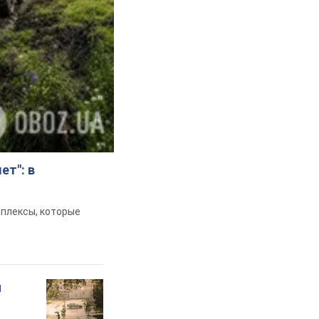
ет": в
мплексы, которые
и