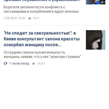
военным и поплатился за это.
Водителя уволили после конфликта с
Видео
пассажирами и оскорблений в адрес военных
7.08.2026 15:47
9,3 т.
"Не следит за сексуальностью": в
Киеве консультант салона красоты
оскорбил женщину после
химиотерапии, разгорелся скандал.
Сотрудник салона оценил внешность
Фото
женщины, заявив, что у нее "мужская стрижка"
7 часов назад
16,8 т.