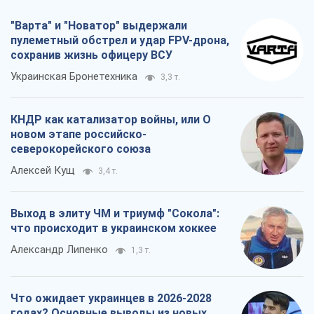
"Варта" и "Новатор" выдержали
пулеметный обстрел и удар FPV-дрона,
сохранив жизнь офицеру ВСУ
Украинская Бронетехника
3,3 т.
КНДР как катализатор войны, или О
новом этапе российско-
северокорейского союза
Алексей Кущ
3,4 т.
Выход в элиту ЧМ и триумф "Сокола":
что происходит в украинском хоккее
Александр Липенко
1,3 т.
Что ожидает украинцев в 2026-2028
годах? Основные выводы из новых