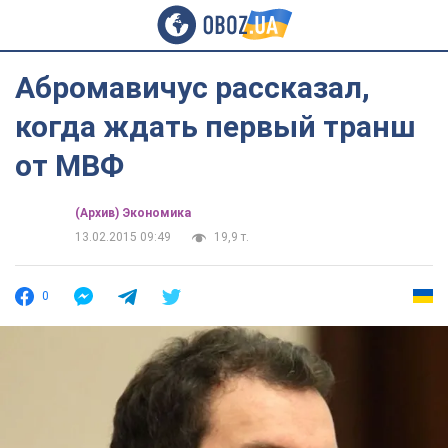
Абромавичус рассказал,
когда ждать первый транш
от МВФ
(Архив) Экономика
13.02.2015 09:49
19,9 т.
0