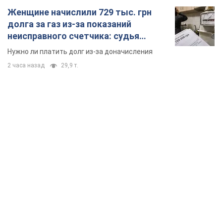
Женщине начислили 729 тыс. грн
долга за газ из-за показаний
неисправного счетчика: судья
вынес неожиданное решение
Нужно ли платить долг из-за доначисления
2 часа назад
29,9 т.