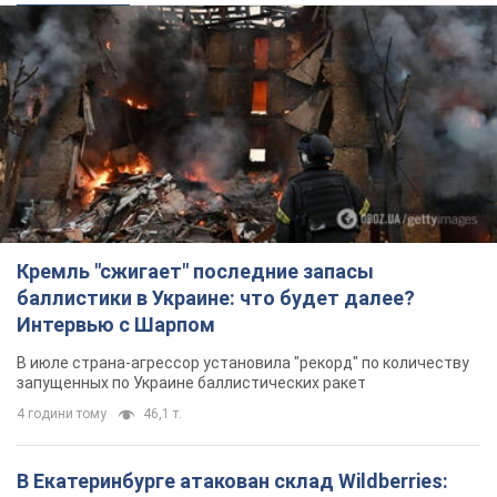
Кремль "сжигает" последние запасы
баллистики в Украине: что будет далее?
Интервью с Шарпом
В июле страна-агрессор установила "рекорд" по количеству
запущенных по Украине баллистических ракет
4 години тому
46,1 т.
В Екатеринбурге атакован склад Wildberries: