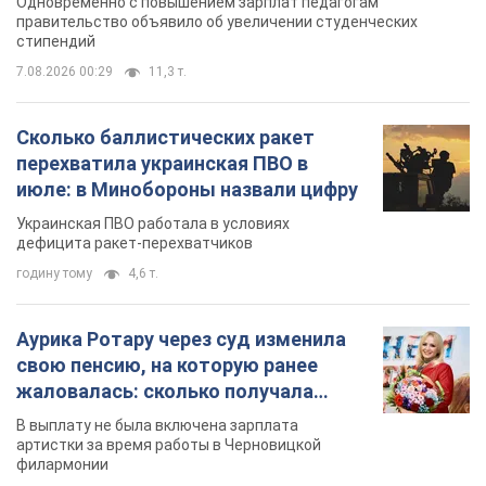
Одновременно с повышением зарплат педагогам
правительство объявило об увеличении студенческих
стипендий
7.08.2026 00:29
11,3 т.
Сколько баллистических ракет
перехватила украинская ПВО в
июле: в Минобороны назвали цифру
Украинская ПВО работала в условиях
дефицита ракет-перехватчиков
годину тому
4,6 т.
Аурика Ротару через суд изменила
свою пенсию, на которую ранее
жаловалась: сколько получала
певица
В выплату не была включена зарплата
артистки за время работы в Черновицкой
филармонии