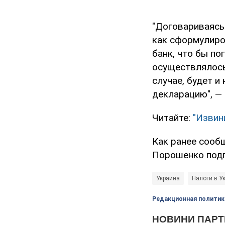
"Договариваясь
как сформулиро
банк, что бы по
осуществлялось
случае, будет 
декларацию", —
Читайте:
"Извин
Как ранее сооб
Порошенко под
Украина
Налоги в У
Редакционная политик