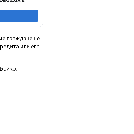
 OBOZ.UA в
ые граждане не
редита или его
Бойко.