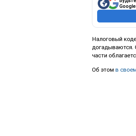
Будьте
Google
Налоговый коде
догадываются. 
части облагаетс
Об этом
в свое