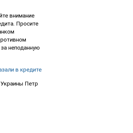
йте внимание
едита. Просите
банком
противном
 за неподанную
азали в кредите
т Украины Петр