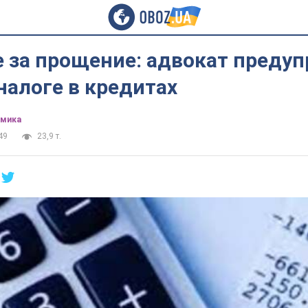
 за прощение: адвокат предуп
налоге в кредитах
омика
49
23,9 т.