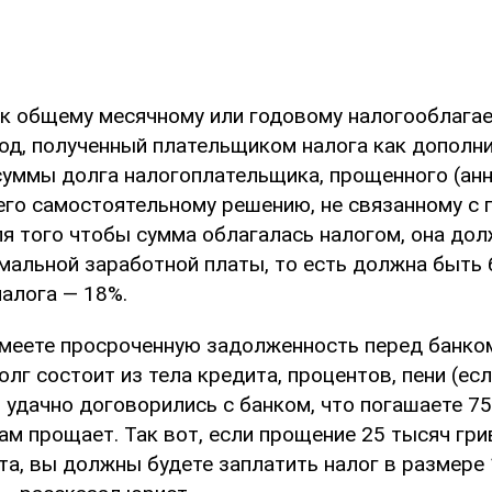
о к общему месячному или годовому налогооблага
од, полученный плательщиком налога как дополни
суммы долга налогоплательщика, прощенного (ан
его самостоятельному решению, не связанному с
ля того чтобы сумма облагалась налогом, она до
мальной заработной платы, то есть должна быть
налога — 18%.
имеете просроченную задолженность перед банко
олг состоит из тела кредита, процентов, пени (есл
 удачно договорились с банком, что погашаете 75
ам прощает. Так вот, если прощение 25 тысяч гри
та, вы должны будете заплатить налог в размере 1