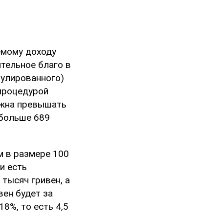
емому доходу
тельное благо в
нулированного)
 процедурой
лжна превышать
 больше 689
м в размере 100
и есть
 тысяч гривен, а
вен будет за
8%, то есть 4,5