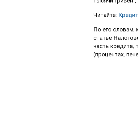
тысячи гривен",
Читайте:
Кредит
По его словам,
статье Налогово
часть кредита, 
(процентах, пен