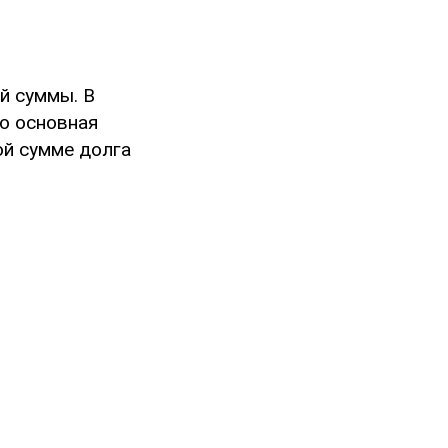
й суммы. В
но основная
ной сумме долга