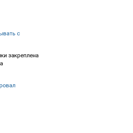
ывать с
ики закреплена
на
ровал