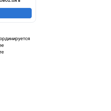
 OBOZ.UA в
оординируется
ее
те