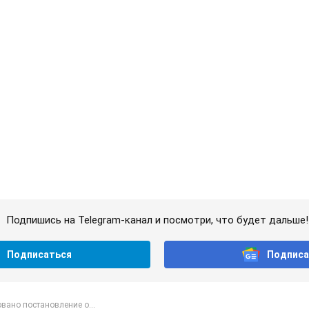
я" к новому курсу доллара: украинцам рассказали,
люты в обменниках
 т.
ют по 850 грн от мобильных операторов: что не т
иями
вушку мошенников
 т.
утболист "Динамо" забил "Карабаху" уже на 10-й
Видео
 Польше