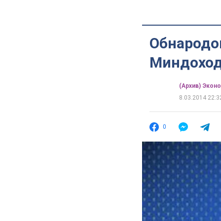
Обнародо
Миндохо
(Архив) Экон
8.03.2014 22:3
0