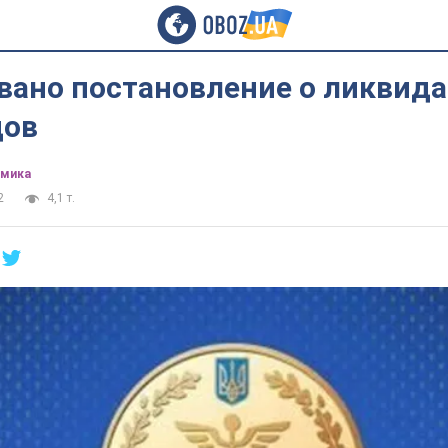
вано постановление о ликвид
дов
омика
2
4,1 т.