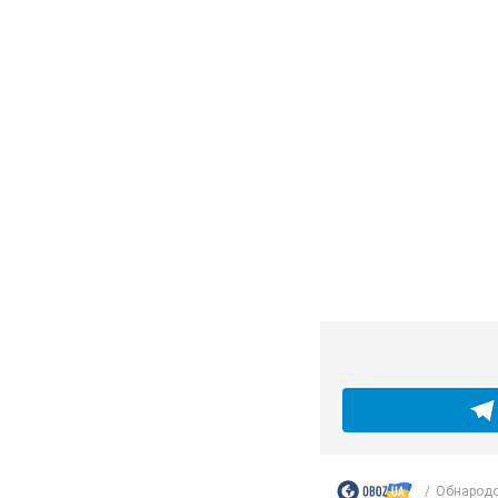
Банки "готовятс
ближайшие дни
Каким будет курс ва
10 годин тому
149,2
Украинцам обеща
этими сообщен
Как не попасть в ло
6.08.2026 21:02
13,7
Самый дорогой ф
минуте матча. 
Поединок проходит в