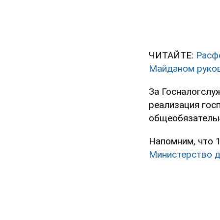
ЧИТАЙТЕ:
Расф
Майданом руков
За Госналогслу
реализация гос
общеобязательн
Напомним, что 
Министерство д