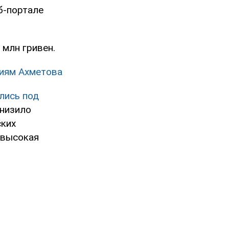
б-портале
 млн гривен.
иям Ахметова
лись под
онизило
ских
 высокая