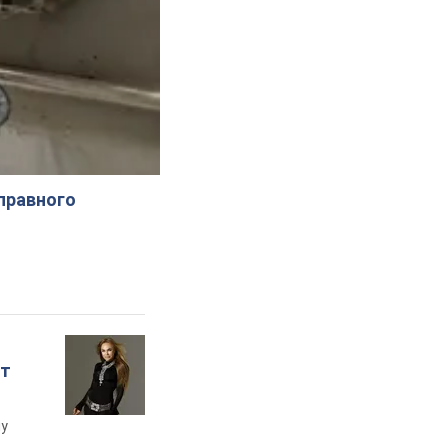
справного
ет
му