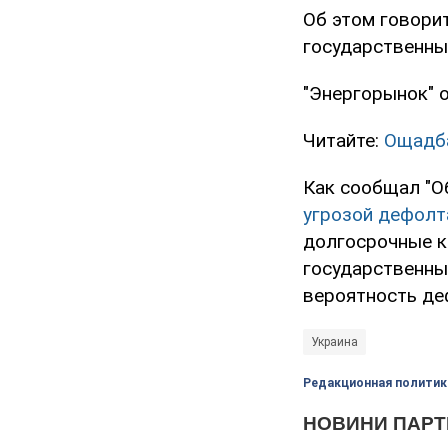
Об этом говори
государственных
"Энергорынок" о
Читайте:
Ощадба
Как сообщал "О
угрозой дефолт
долгосрочные к
государственных
вероятность деф
Украина
Редакционная политик