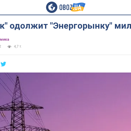
к" одолжит "Энергорынку" ми
омика
2
4,7 т.