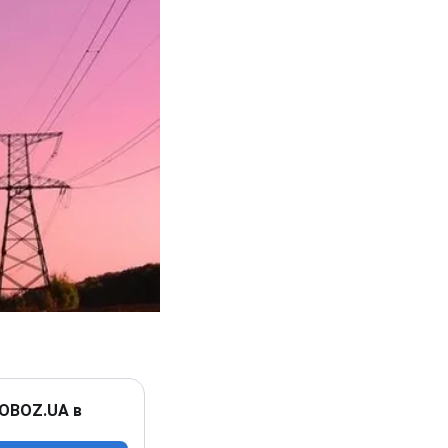
 OBOZ.UA в