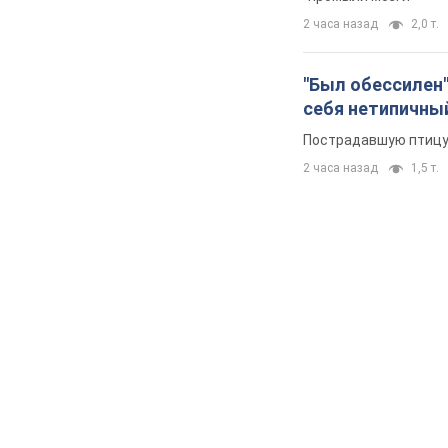
2 часа назад
2,0 т.
"Был обессилен"
себя нетипичны
Пострадавшую птицу 
2 часа назад
1,5 т.