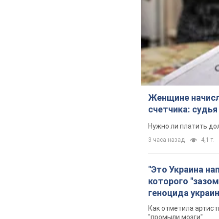
Женщине начисли
счетчика: судь
Нужно ли платить до
3 часа назад
4,1 т.
"Это Украина на
которого "зазом
геноцида украи
Как отметила артистк
"промыли мозги"