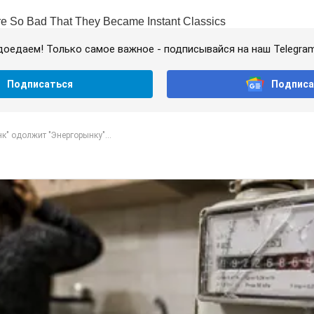
доедаем! Только самое важное - подписывайся на наш Telegra
Подписаться
Подписа
" одолжит "Энергорынку"...