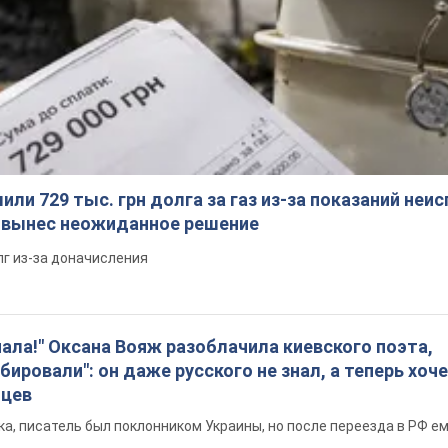
ли 729 тыс. грн долга за газ из-за показаний неи
я вынес неожиданное решение
лг из-за доначисления
пала!" Оксана Вояж разоблачила киевского поэта,
бировали": он даже русского не знал, а теперь хоч
нцев
а, писатель был поклонником Украины, но после переезда в РФ е