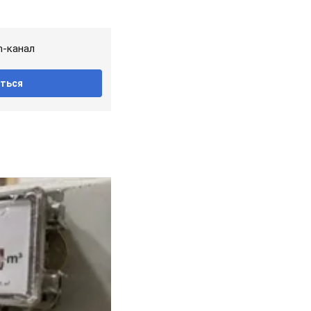
m-канал
ться