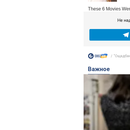
Не на
"Ощадбанк
Важное