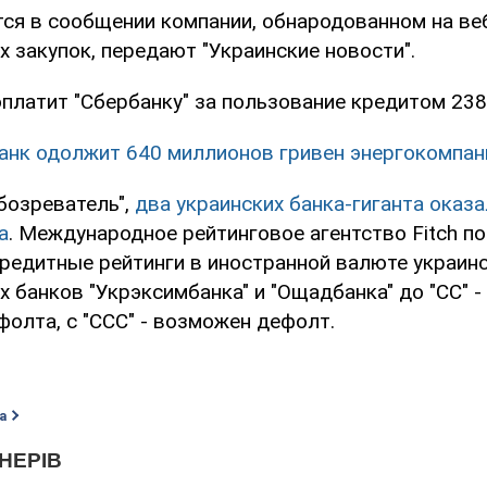
тся в сообщении компании, обнародованном на ве
 закупок, передают "Украинские новости".
платит "Сбербанку" за пользование кредитом 238
нк одолжит 640 миллионов гривен энергокомпан
бозреватель",
два украинских банка-гиганта оказа
а
. Международное рейтинговое агентство Fitch п
редитные рейтинги в иностранной валюте украин
 банков "Укрэксимбанка" и "Ощадбанка" до "CC" -
олта, с "CCС" - возможен дефолт.
а