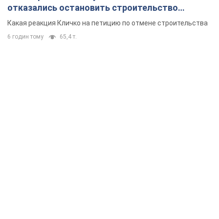
отказались остановить строительство
небоскреба "московского верующего"
Какая реакция Кличко на петицию по отмене строительства
6 годин тому
65,4 т.