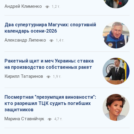
Андрей Клименко
1,2 т.
Два супертурнира Магучих: спортивній
календарь осени-2026
Александр Липенко
1,4 т.
Ракетный щит и меч Украины: ставка
на производство собственных ракет
Кирилл Татаринов
1,9 т.
Посмертная "презумпция виновности":
кто разрешил ТЦК судить погибших
защитников
Марина Ставнійчук
4,7 т.