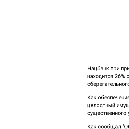
Нацбанк при пр
находится 26% 
сберегательног
Как обеспечени
целостный имущ
существенного у
Как сообщал "О