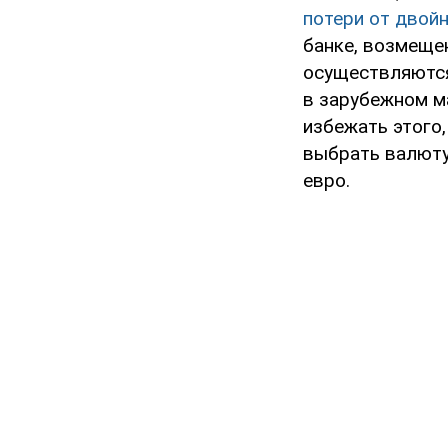
потери от двой
банке, возмеще
осуществляются
в зарубежном м
избежать этого
выбрать валюту
евро.