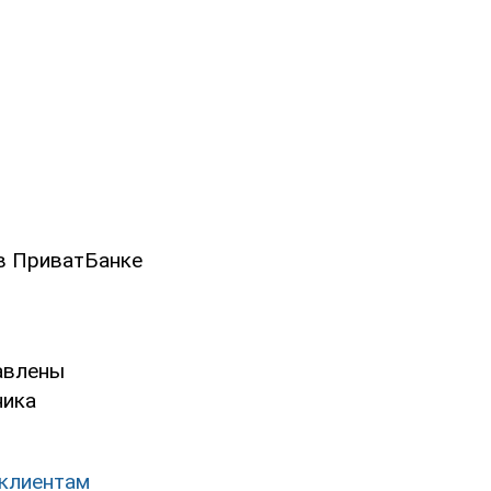
 в ПриватБанке
авлены
ника
 клиентам