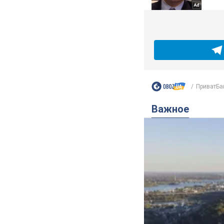
ПриватБа
Важное