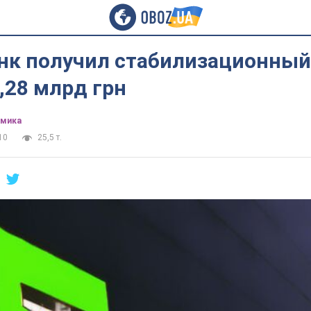
нк получил стабилизационный
,28 млрд грн
омика
10
25,5 т.