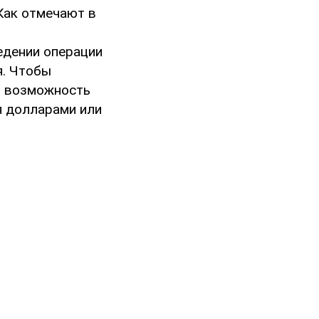
 Как отмечают в
м
едении операции
я. Чтобы
м возможность
я долларами или