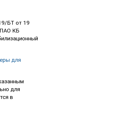
19/БТ от 19
 ПАО КБ
абилизационный
меры для
указанным
ьно для
тся в