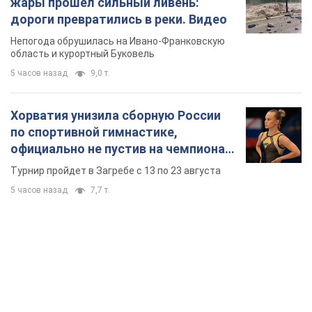
жары прошел сильный ливень:
дороги превратились в реки. Видео
Непогода обрушилась на Ивано-Франковскую
область и курортный Буковель
5 часов назад
9,0 т.
Хорватия унизила сборную России
по спортивной гимнастике,
официально не пустив на чемпионат
Европы основных спортсменов
Турнир пройдет в Загребе с 13 по 23 августа
5 часов назад
7,7 т.