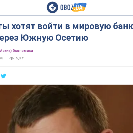
ты хотят войти в мировую бан
через Южную Осетию
(Архив) Экономика
48
5,3 т.