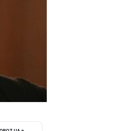
 OBOZ.UA в