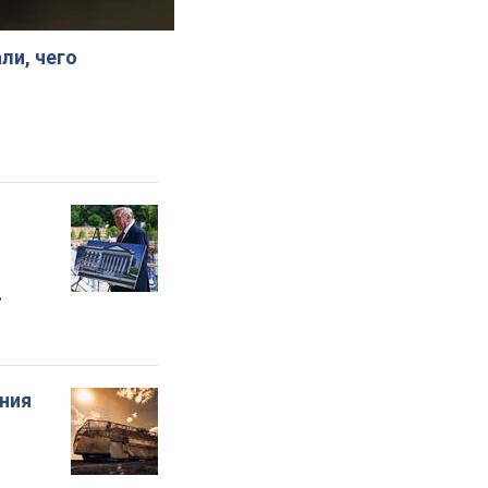
ли, чего
"
ения