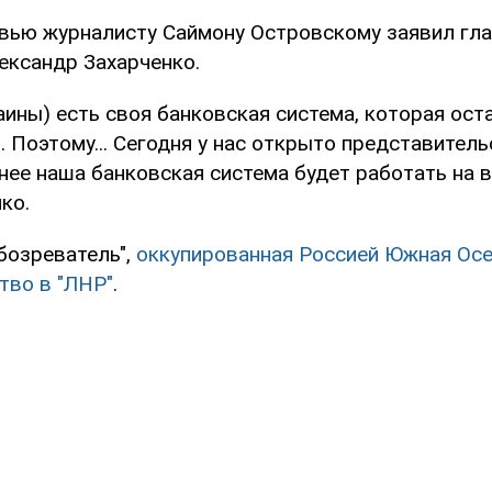
рвью журналисту Саймону Островскому заявил гл
ександр Захарченко.
краины) есть своя банковская система, которая ос
. Поэтому... Сегодня у нас открыто представител
 нее наша банковская система будет работать на ве
ко.
бозреватель",
оккупированная Россией Южная Ос
тво в "ЛНР"
.