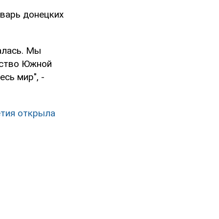
аварь донецких
талась. Мы
ьство Южной
сь мир", -
етия открыла