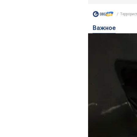
Террорист
Важное