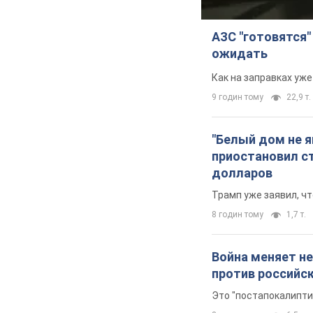
АЗС "готовятся"
ожидать
Как на заправках уж
9 годин тому
22,9 т.
"Белый дом не 
приостановил с
долларов
Трамп уже заявил, ч
8 годин тому
1,7 т.
Война меняет не
против российс
Это "постапокалипти